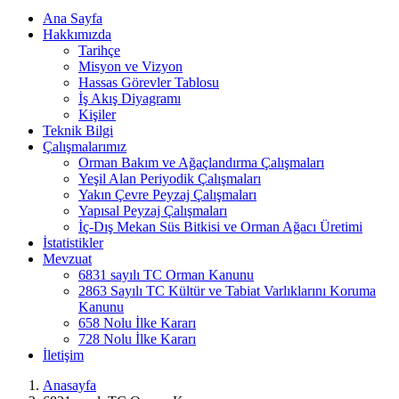
Ana Sayfa
Hakkımızda
Tarihçe
Misyon ve Vizyon
Hassas Görevler Tablosu
İş Akış Diyagramı
Kişiler
Teknik Bilgi
Çalışmalarımız
Orman Bakım ve Ağaçlandırma Çalışmaları
Yeşil Alan Periyodik Çalışmaları
Yakın Çevre Peyzaj Çalışmaları
Yapısal Peyzaj Çalışmaları
İç-Dış Mekan Süs Bitkisi ve Orman Ağacı Üretimi
İstatistikler
Mevzuat
6831 sayılı TC Orman Kanunu
2863 Sayılı TC Kültür ve Tabiat Varlıklarını Koruma
Kanunu
658 Nolu İlke Kararı
728 Nolu İlke Kararı
İletişim
Anasayfa