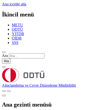
Ana içeriğe atla
İkincil menü
METU
ODTÜ
YITDB
ÖİDB
SSS
Ara
Ara
Ağaçlandırma ve Çevre Düzenleme Müdürlüğü
Ana gezinti menüsü