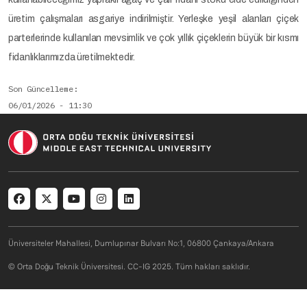
üretim çalışmaları asgariye indirilmiştir. Yerleşke yeşil alanları çiçek
parterlerinde kullanılan mevsimlik ve çok yıllık çiçeklerin büyük bir kısmı
fidanlıklarımızda üretilmektedir.
Son Güncelleme
06/01/2026 - 11:30
Social menu
Üniversiteler Mahallesi, Dumlupınar Bulvarı No:1, 06800 Çankaya/Ankara
© Orta Doğu Teknik Üniversitesi. CC-IG 2025. Tüm hakları saklıdır.