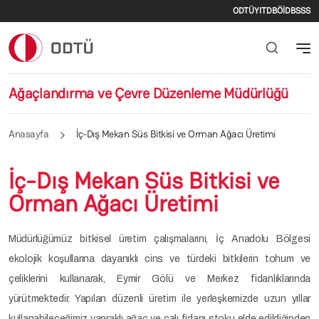
İkincil m
Ana içeriğe atla
ODTÜ
YITDB
ÖİDB
SSS
Ağaçlandırma ve Çevre Düzenleme Müdürlüğü
Anasayfa
İç-Dış Mekan Süs Bitkisi ve Orman Ağacı Üretimi
İç-Dış Mekan Süs Bitkisi ve
Orman Ağacı Üretimi
Müdürlüğümüz bitkisel üretim çalışmalarını, İç Anadolu Bölgesi
ekolojik koşullarına dayanıklı cins ve türdeki bitkilerin tohum ve
çeliklerini kullanarak, Eymir Gölü ve Merkez fidanlıklarında
yürütmektedir. Yapılan düzenli üretim ile yerleşkemizde uzun yıllar
kullanabileceğimiz yapraklı ağaç ve çalı fidanı stoku elde edildiğinden